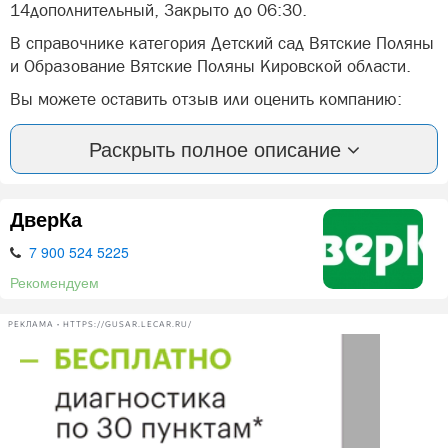
14дополнительный, Закрыто до 06:30.
В справочнике категория Детский сад Вятские Поляны
и Образование Вятские Поляны Кировской области.
Вы можете оставить отзыв или оценить компанию:
Паровозик Вятские Поляны Вятские Поляны.
Раскрыть полное описание
А так же, задать вопрос представителями фирмы:
Паровозик Вятские Поляны в Вятских Полян.
ДверКа
Нашли ошибку? Сообщите нам об этом!
7 900 524 5225
Рекомендуем
РЕКЛАМА • HTTPS://GUSAR.LECAR.RU/